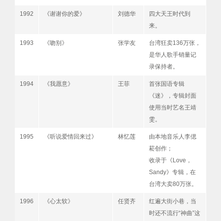
1992
《谢谢你的爱》
刘德华
四大天王时代到
来。
1993
《吻别》
张学友
台湾狂卖136万张，
是华人歌手销量记
录保持者。
1994
《我愿意》
王菲
首张国语专辑
《迷》，专辑封面
使用当时艺名王靖
雯。
1995
《听说爱情回来过》
林忆莲
由本地音乐人李偲
菘创作；
收录于《Love，
Sandy》专辑，在
台湾大卖80万张。
1996
《心太软》
任贤齐
红遍大街小巷，当
时还不流行“神曲”这