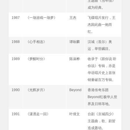
主题曲《当年情》
成为经典。
1987
《一场游戏一场梦》
王杰
飞碟唱片发行，王
杰因此曲一炮而
红。
1988
《心手相连》
谭咏麟
汉城（首尔）奥
运，举世瞩目。
1989
《梦醒时分》
陈淑桦
收录于《跟你说 听
你说》专辑，亦是
华语唱片史上首张
销量破百万专辑。
1990
《光辉岁月》
Beyond
香港传奇乐团
Beyond红极华人世
界及日韩等地。
1991
《潇洒走一回》
叶倩文
台剧《京城四少》
主题曲，歌、剧皆
造成轰动。