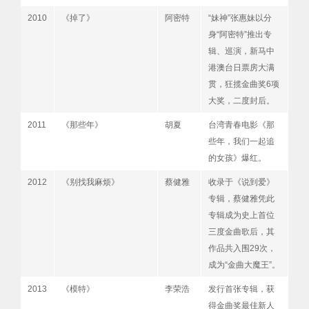
2010
《掉了》
阿密特
“妹神”张惠妹以分
身“阿密特”推出专
辑、巡演，新马中
港澳台日票房大满
贯，狂揽金曲奖6项
大奖，二度封后。
2011
《那些年》
胡夏
台湾青春电影《那
些年，我们一起追
的女孩》爆红。
2012
《别找我麻烦》
蔡健雅
收录于《说到爱》
专辑，蔡健雅凭此
专辑成为史上首位
三度金曲歌后，其
作品共入围29次，
成为“金曲大魔王”。
2013
《模特》
李荣浩
发行首张专辑，获
得金曲奖最佳新人