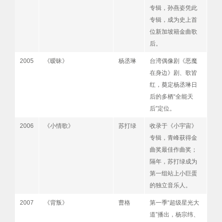
专辑，孙燕姿凭此
专辑，成为史上首
位新加坡籍金曲歌
后。
2005
《暧昧》
杨丞琳
台湾偶像剧《恶魔
在身边》剧、歌皆
红，奠定杨丞琳日
后的多栖“全能天
后”定位。
2006
《小情歌》
苏打绿
收录于《小宇宙》
专辑，青峰获得金
曲奖最佳作曲奖；
隔年，苏打绿成为
第一组站上小巨蛋
的独立音乐人。
2007
《背叛》
曹格
第一季“超级星光大
道”播出，杨宗纬、