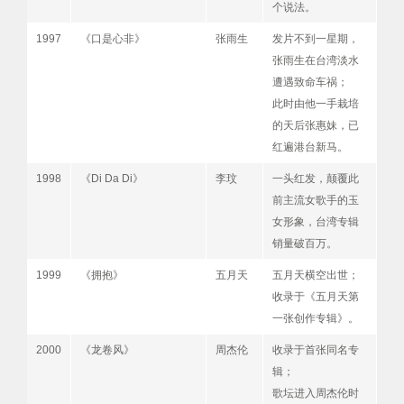
个说法。
1997
《口是心非》
张雨生
发片不到一星期，
张雨生在台湾淡水
遭遇致命车祸；
此时由他一手栽培
的天后张惠妹，已
红遍港台新马。
1998
《Di Da Di》
李玟
一头红发，颠覆此
前主流女歌手的玉
女形象，台湾专辑
销量破百万。
1999
《拥抱》
五月天
五月天横空出世；
收录于《五月天第
一张创作专辑》。
2000
《龙卷风》
周杰伦
收录于首张同名专
辑；
歌坛进入周杰伦时