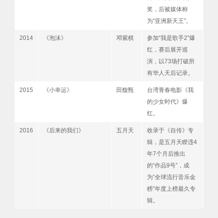
奖，后被媒体称
为“亚洲新天王”。
2014
《泡沫》
邓紫棋
参加“我是歌手2”爆
红，赛后展开巡
演，以73场打破所
有华人天后记录。
2015
《小幸运》
田馥甄
台湾青春电影《我
的少女时代》爆
红。
2016
《后来的我们》
五月天
收录于《自传》专
辑，是五月天睽违4
年7个月后推出
的“作品9号”，成
为“全球流行音乐金
榜”年度上榜最久专
辑。