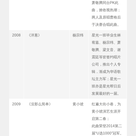
萧敬腾同台PK此
曲，掀收视热潮；
两人及原唱曹格后
于决赛合唱此曲。
2008
《洋葱》
杨宗纬
星光一班毕业生林
宥嘉、杨宗纬、萧
敬腾、梁文音、谢
震廷等皆签约唱片
公司，推出个人专
辑，渐成为华语歌
坛主力军；星光一
班亦是星光帮日后
发展最好的一届。
2009
《没那么简单》
黄小琥
红遍大街小巷，为
黄小琥演艺生涯开
启第二春；
此曲荣登2014第二
届“U选1000”冠军。