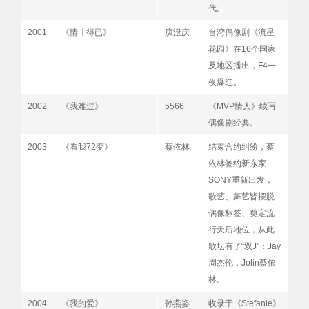
代。
2001
《情非得已》
庾澄庆
台湾偶像剧《流星
花园》在16个国家
及地区播出，F4一
夜爆红。
2002
《我难过》
5566
《MVP情人》续写
偶像剧经典。
2003
《看我72变》
蔡依林
结束合约纠纷，蔡
依林签约新东家
SONY重新出发，
歌艺、舞艺皆摆脱
偶像标签、奠定流
行天后地位，从此
歌坛有了“双J”：Jay
周杰伦，Jolin蔡依
林。
2004
《我的爱》
孙燕姿
收录于《Stefanie》