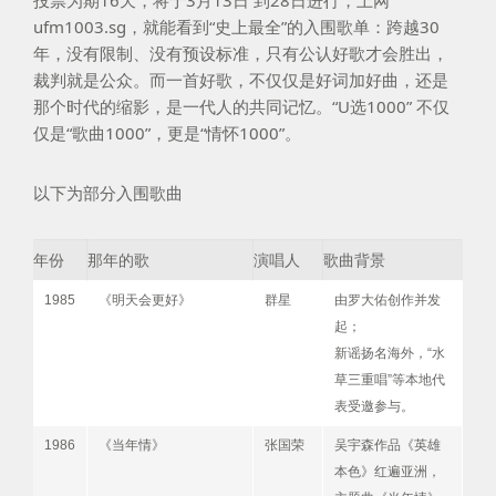
投票为期16天，将于3月13日 到28日进行，上网
ufm1003.sg，就能看到“史上最全”的入围歌单：跨越30
年，没有限制、没有预设标准，只有公认好歌才会胜出，
裁判就是公众。而一首好歌，不仅仅是好词加好曲，还是
那个时代的缩影，是一代人的共同记忆。“U选1000” 不仅
仅是“歌曲1000”，更是“情怀1000”。
以下为部分入围歌曲
年份
那年的歌
演唱人
歌曲背景
1985
《明天会更好》
群星
由罗大佑创作并发
起；
新谣扬名海外，“水
草三重唱”等本地代
表受邀参与。
1986
《当年情》
张国荣
吴宇森作品《英雄
本色》红遍亚洲，